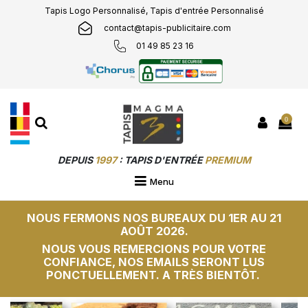
Tapis Logo Personnalisé, Tapis d'entrée Personnalisé
contact@tapis-publicitaire.com
01 49 85 23 16
0
DEPUIS
1997
: TAPIS D'ENTRÉE
PREMIUM
PERSONNALISÉS &
SUR-MESURE
Menu
NOUS FERMONS NOS BUREAUX DU 1ER AU 21
AOÛT 2026.
NOUS VOUS REMERCIONS POUR VOTRE
CONFIANCE, NOS EMAILS SERONT LUS
PONCTUELLEMENT. A TRÈS BIENTÔT.